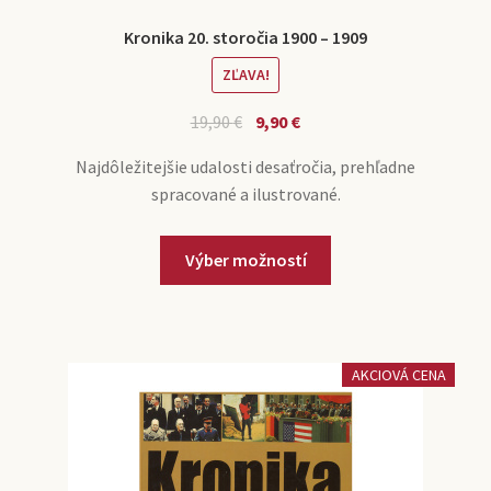
Kronika 20. storočia 1900 – 1909
ZĽAVA!
19,90
€
9,90
€
Najdôležitejšie udalosti desaťročia, prehľadne
spracované a ilustrované.
Výber možností
AKCIOVÁ CENA