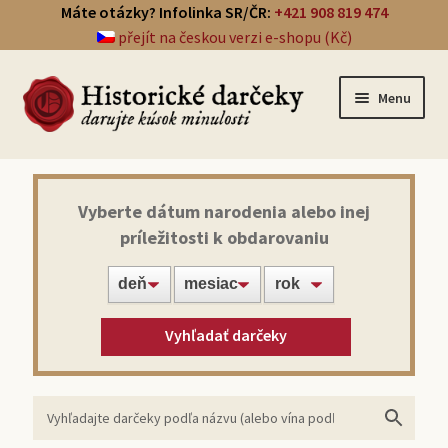
Máte otázky? Infolinka SR/ČR:
+421 908 819 474
přejít na českou verzi e-shopu (Kč)
Menu
Prehľad darčekov
Vyberte dátum narodenia alebo inej
príležitosti k obdarovaniu
Noviny zo dňa narodenia
Víno z roku narodenia
Vyhľadať darčeky
Doprava a platba