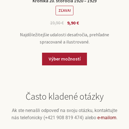
Kronika 20. storočia 1920 – 1929
ZĽAVA!
19,90
€
9,90
€
Najdôležitejšie udalosti desaťročia, prehľadne
spracované a ilustrované.
Výber možností
Často kladené otázky
Ak ste nenašli odpoveď na svoju otázku, kontaktujte
nás telefonicky (+421 908 819 474) alebo
e-mailom
.