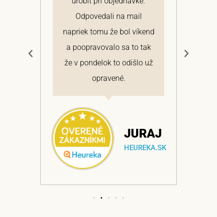
 a
urobiť pri objednávke.
pon
elmi
Odpovedali na mail
 si
napriek tomu že bol víkend
cen
a
a poopravovalo sa to tak
bo
ajem
že v pondelok to odišlo už
opravené.
NA
JURAJ
EKA.SK
HEUREKA.SK