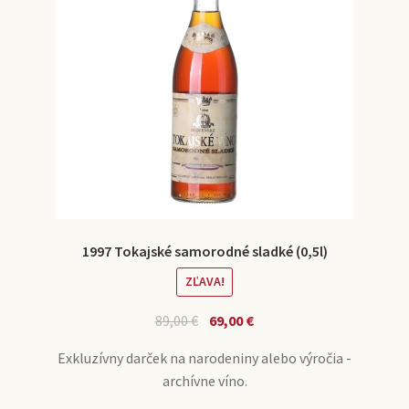
1997 Tokajské samorodné sladké (0,5l)
ZĽAVA!
89,00
€
69,00
€
Exkluzívny darček na narodeniny alebo výročia -
archívne víno.