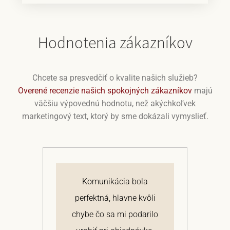
Hodnotenia zákazníkov
Chcete sa presvedčiť o kvalite našich služieb?
Overené recenzie našich spokojných zákazníkov
majú
väčšiu výpovednú hodnotu, než akýchkoľvek
marketingový text, ktorý by sme dokázali vymyslieť.
j
Komunikácia bola
 a
perfektná, hlavne kvôli
om
chybe čo sa mi podarilo
te