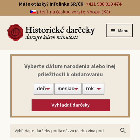
Máte otázky? Infolinka SR/ČR:
+421 908 819 474
přejít na českou verzi e-shopu (Kč)
Menu
Prehľad darčekov
Vyberte dátum narodenia alebo inej
príležitosti k obdarovaniu
Noviny zo dňa narodenia
Víno z roku narodenia
Vyhľadať darčeky
Doprava a platba