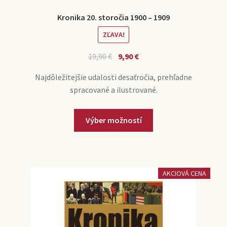
Kronika 20. storočia 1900 – 1909
ZĽAVA!
19,90
€
9,90
€
Najdôležitejšie udalosti desaťročia, prehľadne
spracované a ilustrované.
Výber možností
AKCIOVÁ CENA