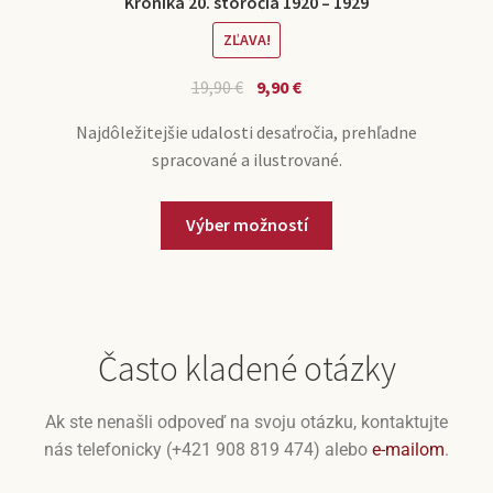
Kronika 20. storočia 1920 – 1929
ZĽAVA!
19,90
€
9,90
€
Najdôležitejšie udalosti desaťročia, prehľadne
spracované a ilustrované.
Výber možností
Často kladené otázky
Ak ste nenašli odpoveď na svoju otázku, kontaktujte
nás telefonicky (+421 908 819 474) alebo
e-mailom
.