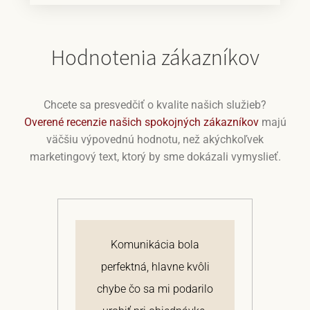
Hodnotenia zákazníkov
Chcete sa presvedčiť o kvalite našich služieb?
Overené recenzie našich spokojných zákazníkov
majú
väčšiu výpovednú hodnotu, než akýchkoľvek
marketingový text, ktorý by sme dokázali vymyslieť.
j
Komunikácia bola
 a
perfektná, hlavne kvôli
om
chybe čo sa mi podarilo
te