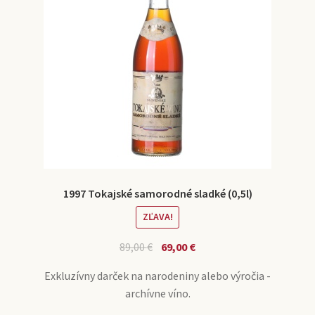
1997 Tokajské samorodné sladké (0,5l)
ZĽAVA!
89,00
€
69,00
€
Exkluzívny darček na narodeniny alebo výročia -
archívne víno.