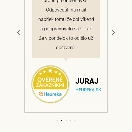
 a
urobiť pri objednávke.
pon
elmi
Odpovedali na mail
 si
napriek tomu že bol víkend
cen
a
a poopravovalo sa to tak
bo
ajem
že v pondelok to odišlo už
opravené.
NA
JURAJ
EKA.SK
HEUREKA.SK