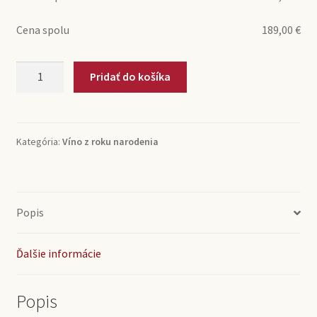
Cena spolu
189,00
€
množstvo
Pridať do košíka
1972
Chianti
Monsanto
(0,75l)
Kategória:
Víno z roku narodenia
Popis
Ďalšie informácie
Popis