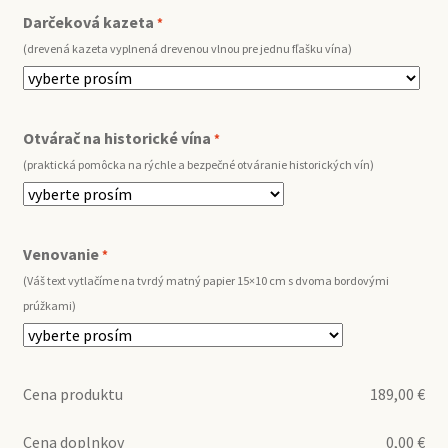
Darčeková kazeta
*
(drevená kazeta vyplnená drevenou vlnou pre jednu fľašku vína)
Otvárač na historické vína
*
(praktická pomôcka na rýchle a bezpečné otváranie historických vín)
Venovanie
*
(Váš text vytlačíme na tvrdý matný papier 15×10 cm s dvoma bordovými
prúžkami)
Cena produktu
189,00
€
Cena doplnkov
0,00
€