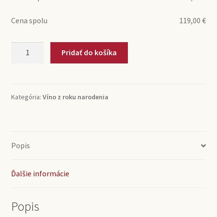
Cena spolu
119,00
€
množstvo
Pridať do košíka
1971
Grumello
Riserva
Nino
Kategória:
Víno z roku narodenia
Negri
(0,75l)
Popis
Ďalšie informácie
Popis