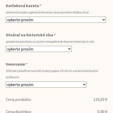
Darčeková kazeta
*
(drevená kazeta vyplnená drevenou vlnou pre jednu fľašku vína)
Otvárač na historické vína
*
(praktická pomôcka na rýchle a bezpečné otváranie historických vín)
Venovanie
*
(Váš text vytlačíme na tvrdý matný papier 15×10 cm s dvoma bordovými
prúžkami)
Cena produktu
119,00
€
Cena doplnkov
0,00
€