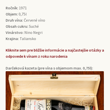
Ročník:
1971
Objem:
0,75l
Druh vína:
Červené víno
Obsah cukru:
Suché
Vinárstvo:
Nino Negri
Krajina:
Taliansko
Kliknite sem pre bližšie informácie a najčastejšie otázky a
odpovede k vínam z roku narodenia
Darčeková kazeta (pre vína s objemom max. 0,75l):