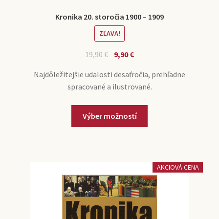
Kronika 20. storočia 1900 – 1909
ZĽAVA!
19,90
€
9,90
€
Najdôležitejšie udalosti desaťročia, prehľadne
spracované a ilustrované.
Výber možností
AKCIOVÁ CENA