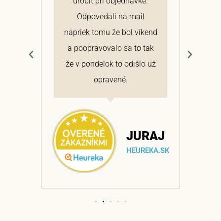
 a
urobiť pri objednávke.
pon
elmi
Odpovedali na mail
 si
napriek tomu že bol víkend
cen
a
a poopravovalo sa to tak
bo
ajem
že v pondelok to odišlo už
opravené.
NA
JURAJ
EKA.SK
HEUREKA.SK