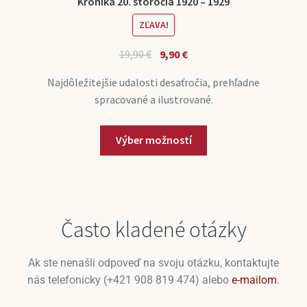
Kronika 20. storočia 1920 – 1929
ZĽAVA!
19,90
€
9,90
€
Najdôležitejšie udalosti desaťročia, prehľadne
spracované a ilustrované.
Výber možností
Často kladené otázky
Ak ste nenašli odpoveď na svoju otázku, kontaktujte
nás telefonicky (+421 908 819 474) alebo
e-mailom
.