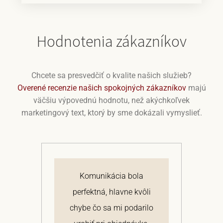
Hodnotenia zákazníkov
Chcete sa presvedčiť o kvalite našich služieb?
Overené recenzie našich spokojných zákazníkov
majú
väčšiu výpovednú hodnotu, než akýchkoľvek
marketingový text, ktorý by sme dokázali vymyslieť.
j
Komunikácia bola
 a
perfektná, hlavne kvôli
om
chybe čo sa mi podarilo
te