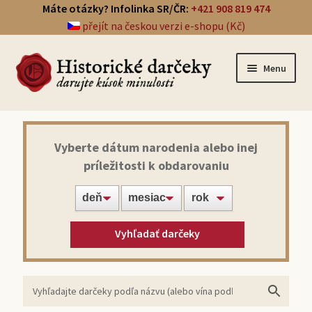
Máte otázky? Infolinka SR/ČR:
+421 908 819 474
přejít na českou verzi e-shopu (Kč)
Menu
Prehľad darčekov
Vyberte dátum narodenia alebo inej
príležitosti k obdarovaniu
Noviny zo dňa narodenia
Víno z roku narodenia
Vyhľadať darčeky
Doprava a platba