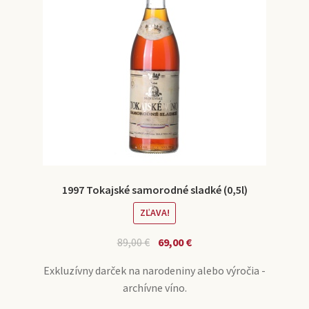
1997 Tokajské samorodné sladké (0,5l)
ZĽAVA!
89,00
€
69,00
€
Exkluzívny darček na narodeniny alebo výročia -
archívne víno.