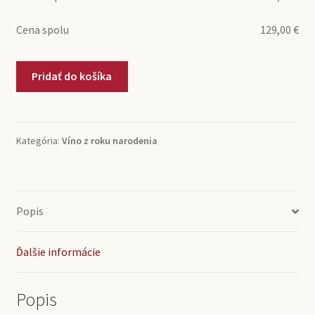
Cena spolu
129,00
€
množstvo
Pridať do košíka
1967
Gattinara
Luigi
Nervi
Kategória:
Víno z roku narodenia
e
Figlio
(0,75l)
Popis
Ďalšie informácie
Popis