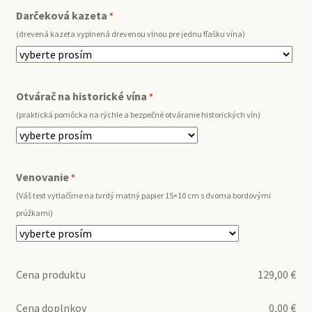
Darčeková kazeta
*
(drevená kazeta vyplnená drevenou vlnou pre jednu fľašku vína)
Otvárač na historické vína
*
(praktická pomôcka na rýchle a bezpečné otváranie historických vín)
Venovanie
*
(Váš text vytlačíme na tvrdý matný papier 15×10 cm s dvoma bordovými
prúžkami)
Cena produktu
129,00
€
Cena doplnkov
0,00
€