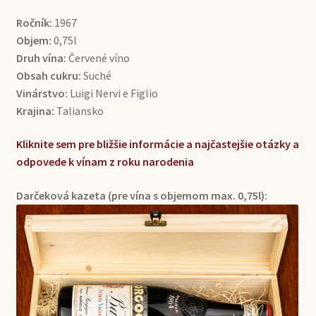
Ročník:
1967
Objem:
0,75l
Druh vína:
Červené víno
Obsah cukru:
Suché
Vinárstvo:
Luigi Nervi e Figlio
Krajina:
Taliansko
Kliknite sem pre bližšie informácie a najčastejšie otázky a
odpovede k vínam z roku narodenia
Darčeková kazeta (pre vína s objemom max. 0,75l):