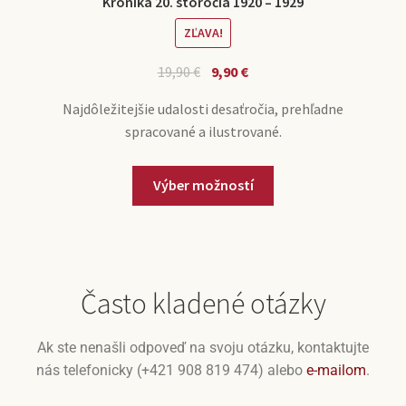
Kronika 20. storočia 1920 – 1929
ZĽAVA!
19,90
€
9,90
€
Najdôležitejšie udalosti desaťročia, prehľadne
spracované a ilustrované.
Výber možností
Často kladené otázky
Ak ste nenašli odpoveď na svoju otázku, kontaktujte
nás telefonicky (+421 908 819 474) alebo
e-mailom
.