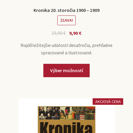
Kronika 20. storočia 1900 – 1909
ZĽAVA!
19,90
€
9,90
€
Najdôležitejšie udalosti desaťročia, prehľadne
spracované a ilustrované.
Výber možností
AKCIOVÁ CENA