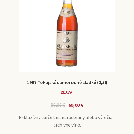
1997 Tokajské samorodné sladké (0,5l)
ZĽAVA!
89,00
€
69,00
€
Exkluzívny darček na narodeniny alebo výročia -
archívne víno.