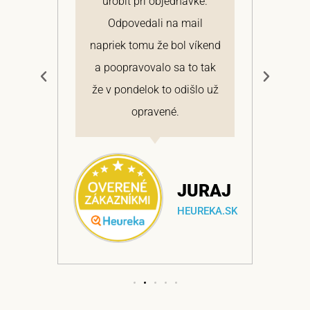
 a
urobiť pri objednávke.
pon
elmi
Odpovedali na mail
 si
napriek tomu že bol víkend
cen
a
a poopravovalo sa to tak
bo
ajem
že v pondelok to odišlo už
opravené.
NA
JURAJ
EKA.SK
HEUREKA.SK