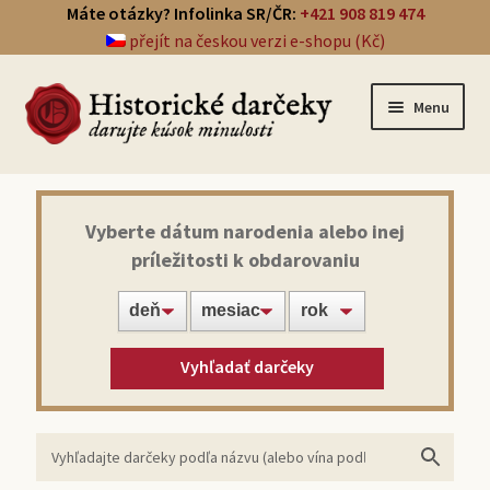
Máte otázky? Infolinka SR/ČR:
+421 908 819 474
přejít na českou verzi e-shopu (Kč)
Menu
Prehľad darčekov
Vyberte dátum narodenia alebo inej
príležitosti k obdarovaniu
Noviny zo dňa narodenia
Víno z roku narodenia
Vyhľadať darčeky
Doprava a platba