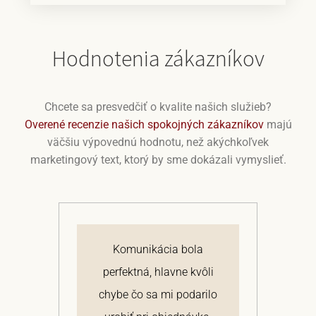
Hodnotenia zákazníkov
Chcete sa presvedčiť o kvalite našich služieb?
Overené recenzie našich spokojných zákazníkov
majú
väčšiu výpovednú hodnotu, než akýchkoľvek
marketingový text, ktorý by sme dokázali vymyslieť.
j
Komunikácia bola
 a
perfektná, hlavne kvôli
om
chybe čo sa mi podarilo
te