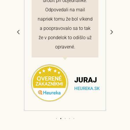
 a
urobiť pri objednávke.
pon
elmi
Odpovedali na mail
 si
napriek tomu že bol víkend
cen
a
a poopravovalo sa to tak
bo
ajem
že v pondelok to odišlo už
opravené.
NA
JURAJ
EKA.SK
HEUREKA.SK