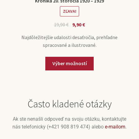
Kronika 20. storočia 1920 – 1929
ZĽAVA!
19,90
€
9,90
€
Najdôležitejšie udalosti desaťročia, prehľadne
spracované a ilustrované.
Výber možností
Často kladené otázky
Ak ste nenašli odpoveď na svoju otázku, kontaktujte
nás telefonicky (+421 908 819 474) alebo
e-mailom
.