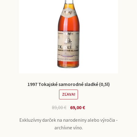
1997 Tokajské samorodné sladké (0,5l)
ZĽAVA!
89,00
€
69,00
€
Exkluzívny darček na narodeniny alebo výročia -
archívne víno.