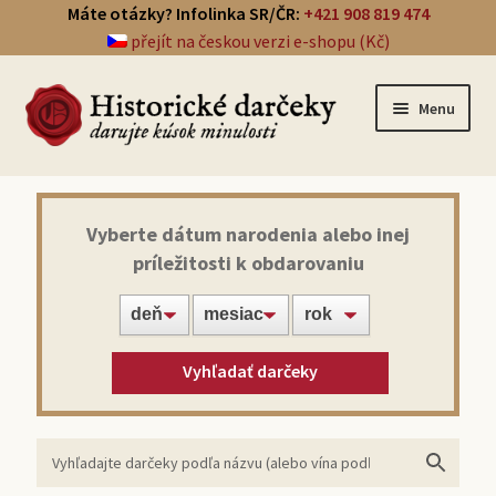
Máte otázky? Infolinka SR/ČR:
+421 908 819 474
přejít na českou verzi e-shopu (Kč)
Menu
Prehľad darčekov
Vyberte dátum narodenia alebo inej
príležitosti k obdarovaniu
Noviny zo dňa narodenia
Víno z roku narodenia
Vyhľadať darčeky
Doprava a platba