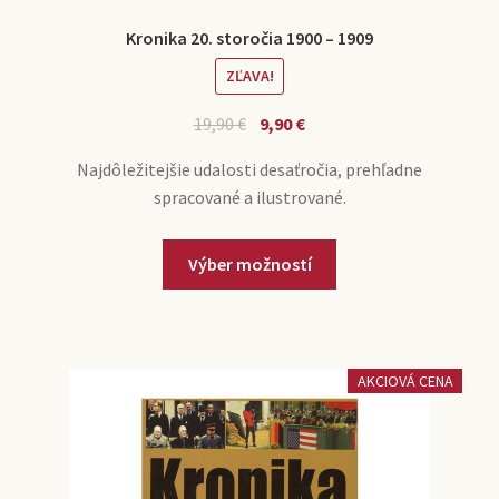
Kronika 20. storočia 1900 – 1909
ZĽAVA!
19,90
€
9,90
€
Najdôležitejšie udalosti desaťročia, prehľadne
spracované a ilustrované.
Výber možností
AKCIOVÁ CENA