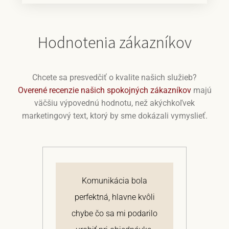
Hodnotenia zákazníkov
Chcete sa presvedčiť o kvalite našich služieb?
Overené recenzie našich spokojných zákazníkov
majú
väčšiu výpovednú hodnotu, než akýchkoľvek
marketingový text, ktorý by sme dokázali vymyslieť.
j
Komunikácia bola
 a
perfektná, hlavne kvôli
om
chybe čo sa mi podarilo
te