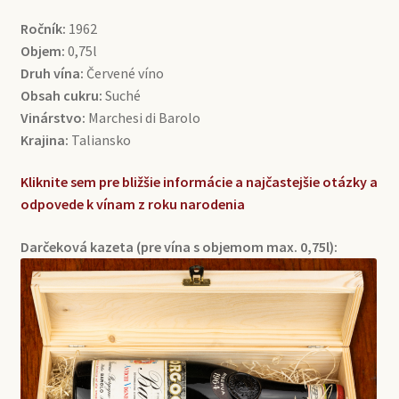
Ročník:
1962
Objem:
0,75l
Druh vína:
Červené víno
Obsah cukru:
Suché
Vinárstvo:
Marchesi di Barolo
Krajina:
Taliansko
Kliknite sem pre bližšie informácie a najčastejšie otázky a
odpovede k vínam z roku narodenia
Darčeková kazeta (pre vína s objemom max. 0,75l):