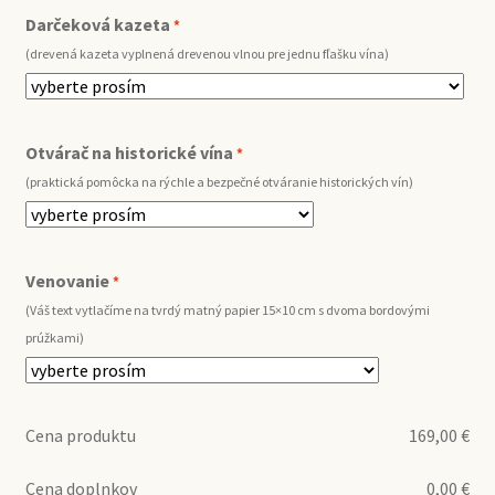
Darčeková kazeta
*
(drevená kazeta vyplnená drevenou vlnou pre jednu fľašku vína)
Otvárač na historické vína
*
(praktická pomôcka na rýchle a bezpečné otváranie historických vín)
Venovanie
*
(Váš text vytlačíme na tvrdý matný papier 15×10 cm s dvoma bordovými
prúžkami)
Cena produktu
169,00
€
Cena doplnkov
0,00
€