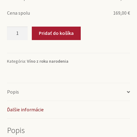
Cena spolu
169,00
€
množstvo
Pridať do košíka
1962
Barolo
Marchesi
di
Kategória:
Víno z roku narodenia
Barolo
(0,75l)
Popis
Ďalšie informácie
Popis