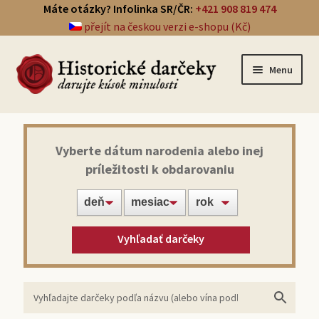
Máte otázky? Infolinka SR/ČR:
+421 908 819 474
přejít na českou verzi e-shopu (Kč)
Menu
Prehľad darčekov
Vyberte dátum narodenia alebo inej
príležitosti k obdarovaniu
Noviny zo dňa narodenia
Víno z roku narodenia
Vyhľadať darčeky
Doprava a platba