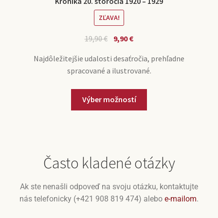
Kronika 20. storočia 1920 – 1929
ZĽAVA!
19,90
€
9,90
€
Najdôležitejšie udalosti desaťročia, prehľadne
spracované a ilustrované.
Výber možností
Často kladené otázky
Ak ste nenašli odpoveď na svoju otázku, kontaktujte
nás telefonicky (+421 908 819 474) alebo
e-mailom
.