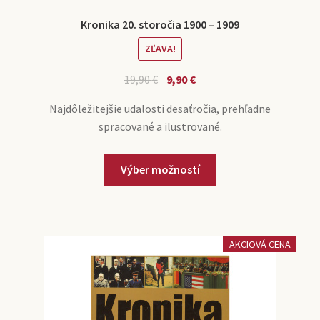
Kronika 20. storočia 1900 – 1909
ZĽAVA!
19,90
€
9,90
€
Najdôležitejšie udalosti desaťročia, prehľadne
spracované a ilustrované.
Výber možností
AKCIOVÁ CENA