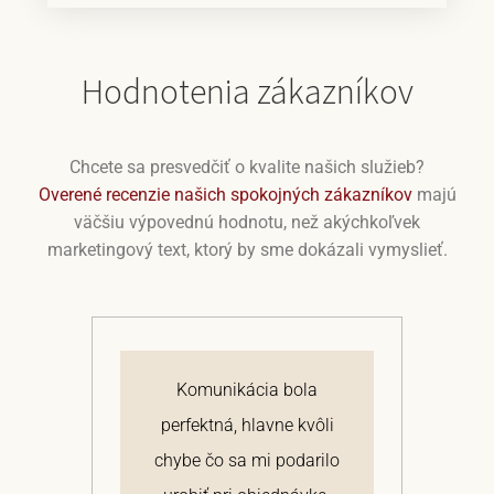
Hodnotenia zákazníkov
Chcete sa presvedčiť o kvalite našich služieb?
Overené recenzie našich spokojných zákazníkov
majú
väčšiu výpovednú hodnotu, než akýchkoľvek
marketingový text, ktorý by sme dokázali vymyslieť.
j
Komunikácia bola
 a
perfektná, hlavne kvôli
om
chybe čo sa mi podarilo
te