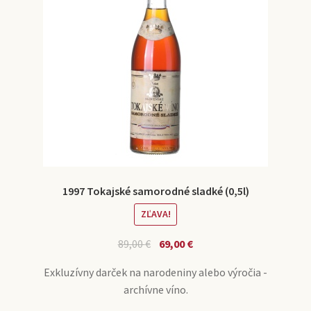
1997 Tokajské samorodné sladké (0,5l)
ZĽAVA!
89,00
€
69,00
€
Exkluzívny darček na narodeniny alebo výročia -
archívne víno.