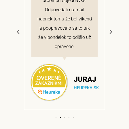
 a
urobiť pri objednávke.
pon
elmi
Odpovedali na mail
 si
napriek tomu že bol víkend
cen
a
a poopravovalo sa to tak
bo
ajem
že v pondelok to odišlo už
opravené.
NA
JURAJ
EKA.SK
HEUREKA.SK