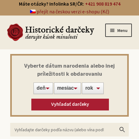
Máte otázky? Infolinka SR/ČR:
+421 908 819 474
přejít na českou verzi e-shopu (Kč)
Menu
Prehľad darčekov
Vyberte dátum narodenia alebo inej
príležitosti k obdarovaniu
Noviny zo dňa narodenia
Víno z roku narodenia
Vyhľadať darčeky
Doprava a platba