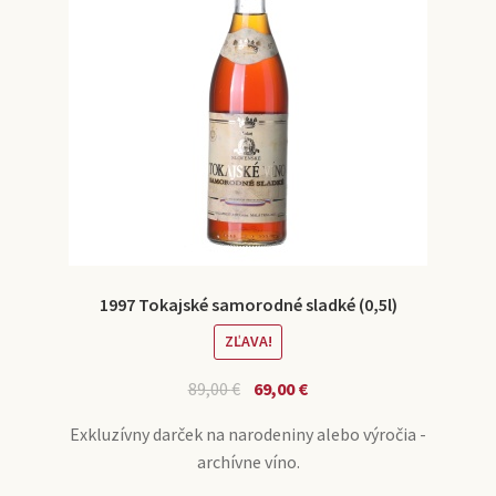
1997 Tokajské samorodné sladké (0,5l)
ZĽAVA!
89,00
€
69,00
€
Exkluzívny darček na narodeniny alebo výročia -
archívne víno.