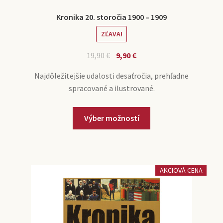
Kronika 20. storočia 1900 – 1909
ZĽAVA!
19,90
€
9,90
€
Najdôležitejšie udalosti desaťročia, prehľadne
spracované a ilustrované.
Výber možností
AKCIOVÁ CENA