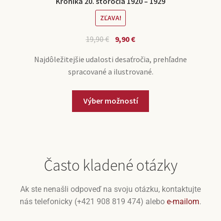
Kronika 20. storočia 1920 – 1929
ZĽAVA!
19,90
€
9,90
€
Najdôležitejšie udalosti desaťročia, prehľadne
spracované a ilustrované.
Výber možností
Často kladené otázky
Ak ste nenašli odpoveď na svoju otázku, kontaktujte
nás telefonicky (+421 908 819 474) alebo
e-mailom
.