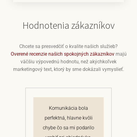
Hodnotenia zákazníkov
Chcete sa presvedčiť o kvalite našich služieb?
Overené recenzie našich spokojných zákazníkov
majú
väčšiu výpovednú hodnotu, než akýchkoľvek
marketingový text, ktorý by sme dokázali vymyslieť.
Predajca ma deň po
li
objednaní tovaru
A
ilo
telefonicky kontaktoval a
ob