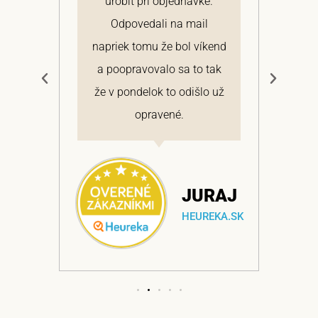
 a
urobiť pri objednávke.
pon
elmi
Odpovedali na mail
 si
napriek tomu že bol víkend
cen
a
a poopravovalo sa to tak
bo
ajem
že v pondelok to odišlo už
opravené.
NA
JURAJ
EKA.SK
HEUREKA.SK