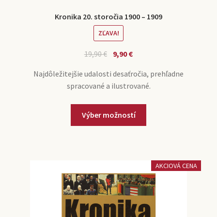
Kronika 20. storočia 1900 – 1909
ZĽAVA!
19,90
€
9,90
€
Najdôležitejšie udalosti desaťročia, prehľadne
spracované a ilustrované.
Výber možností
AKCIOVÁ CENA