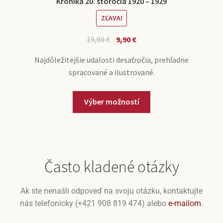
Kronika 20. storočia 1920 – 1929
ZĽAVA!
19,90
€
9,90
€
Najdôležitejšie udalosti desaťročia, prehľadne
spracované a ilustrované.
Výber možností
Často kladené otázky
Ak ste nenašli odpoveď na svoju otázku, kontaktujte
nás telefonicky (+421 908 819 474) alebo
e-mailom
.