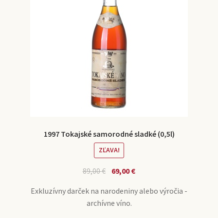
1997 Tokajské samorodné sladké (0,5l)
ZĽAVA!
89,00
€
69,00
€
Exkluzívny darček na narodeniny alebo výročia -
archívne víno.