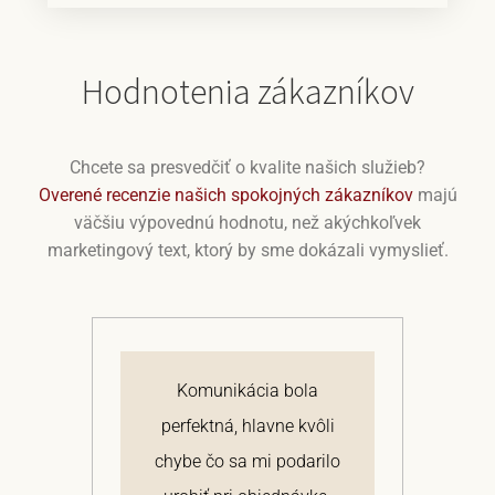
Hodnotenia zákazníkov
Chcete sa presvedčiť o kvalite našich služieb?
Overené recenzie našich spokojných zákazníkov
majú
väčšiu výpovednú hodnotu, než akýchkoľvek
marketingový text, ktorý by sme dokázali vymyslieť.
j
Komunikácia bola
 a
perfektná, hlavne kvôli
om
chybe čo sa mi podarilo
te