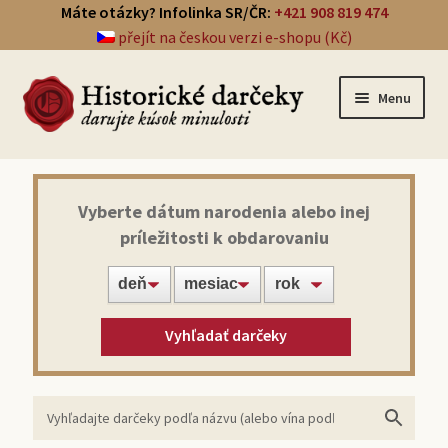
Máte otázky? Infolinka SR/ČR:
+421 908 819 474
přejít na českou verzi e-shopu (Kč)
Menu
Prehľad darčekov
Vyberte dátum narodenia alebo inej
príležitosti k obdarovaniu
Noviny zo dňa narodenia
Víno z roku narodenia
Vyhľadať darčeky
Doprava a platba