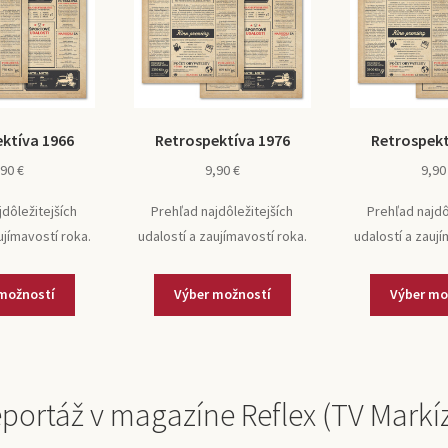
ktíva 1966
Retrospektíva 1976
Retrospekt
,90
€
9,90
€
9,9
jdôležitejších
Prehľad najdôležitejších
Prehľad najdô
ujímavostí roka.
udalostí a zaujímavostí roka.
udalostí a zaují
možností
Výber možností
Výber mo
portáž v magazíne Reflex (TV Markí