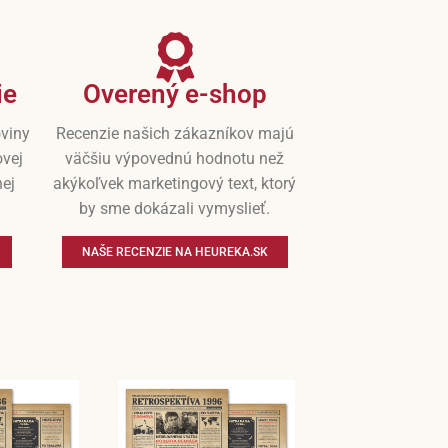
ie
Overený e-shop
oviny
Recenzie našich zákazníkov majú
ovej
väčšiu výpovednú hodnotu než
nej
akýkoľvek marketingový text, ktorý
by sme dokázali vymyslieť.
NAŠE RECENZIE NA HEUREKA.SK