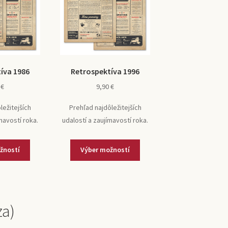
íva 1986
Retrospektíva 1996
0
€
9,90
€
ležitejších
Prehľad najdôležitejších
mavostí roka.
udalostí a zaujímavostí roka.
žností
Výber možností
za)