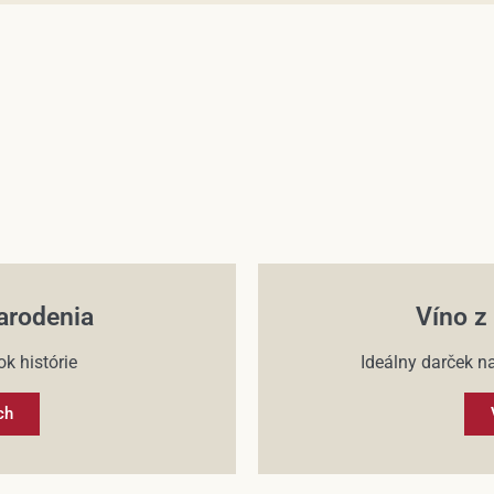
arodenia
Víno z
k histórie
Ideálny darček na
ch