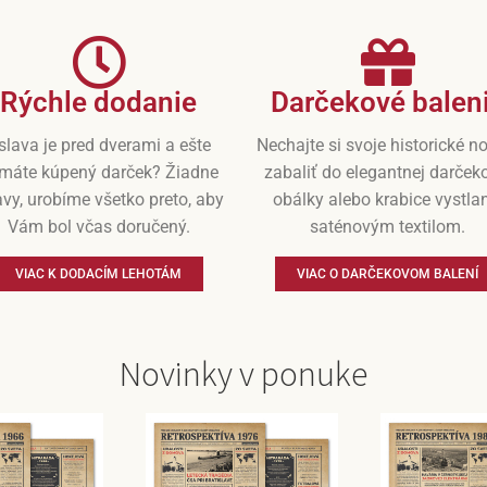
Rýchle dodanie
Darčekové balen
slava je pred dverami a ešte
Nechajte si svoje historické n
máte kúpený darček? Žiadne
zabaliť do elegantnej darček
vy, urobíme všetko preto, aby
obálky alebo krabice vystla
Vám bol včas doručený.
saténovým textilom.
VIAC K DODACÍM LEHOTÁM
VIAC O DARČEKOVOM BALENÍ
Novinky v ponuke