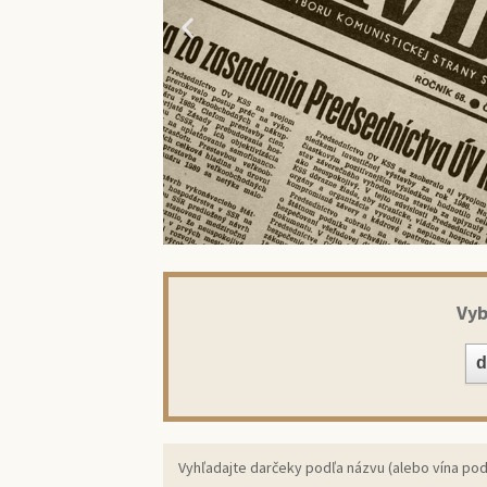
Vyb
Prekv