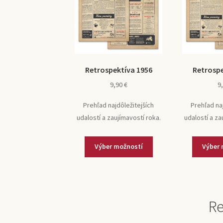
Retrospektíva 1956
Retrospe
9,90
€
9
Prehľad najdôležitejších
Prehľad na
udalostí a zaujímavostí roka.
udalostí a za
Výber možností
Výber 
Re