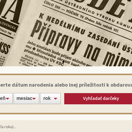
Historické noviny
erte dátum narodenia alebo inej príležitosti k obdarov
Vyhľadať darčeky
apte svojich blízkych alebo známych jedinečným darče
originálnym výtlačkom novín zo dňa narodenia!
Vybrať noviny