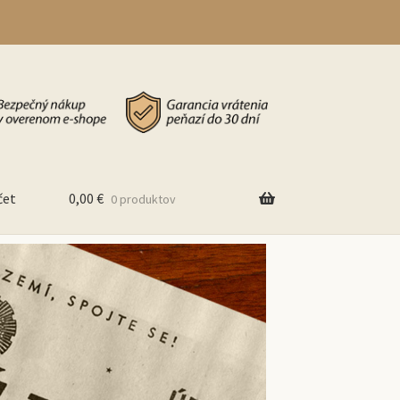
čet
0,00
€
0 produktov