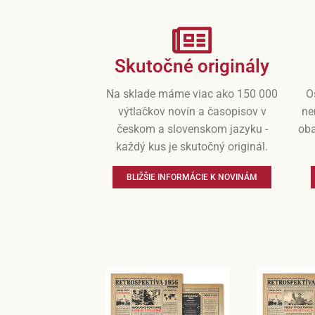
Skutočné originály
Na sklade máme viac ako 150 000
O
výtlačkov novín a časopisov v
ne
českom a slovenskom jazyku -
oba
každý kus je skutočný originál.
BLIŽŠIE INFORMÁCIE K NOVINÁM