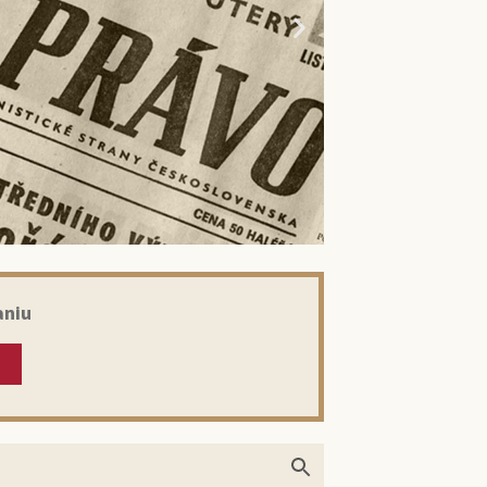
aniu
kom: