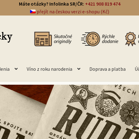
Máte otázky? Infolinka SR/ČR:
+421 908 819 474
přejít na českou verzi e-shopu (Kč)
denia
Víno z roku narodenia
Doprava a platba
Ú