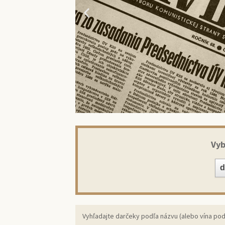
Vyb
Prekv