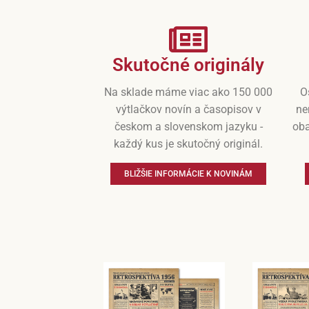
Skutočné originály
Na sklade máme viac ako 150 000
O
výtlačkov novín a časopisov v
ne
českom a slovenskom jazyku -
oba
každý kus je skutočný originál.
BLIŽŠIE INFORMÁCIE K NOVINÁM