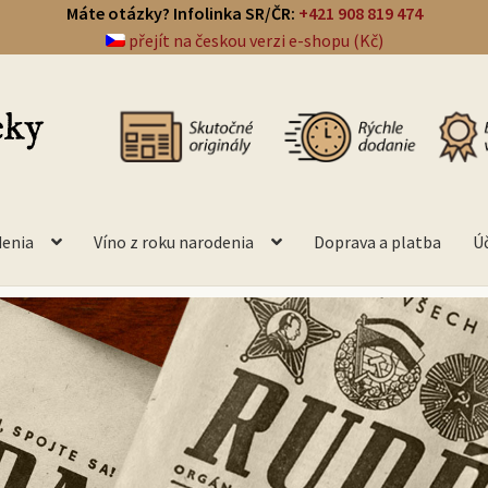
Máte otázky? Infolinka SR/ČR:
+421 908 819 474
přejít na českou verzi e-shopu (Kč)
denia
Víno z roku narodenia
Doprava a platba
Ú