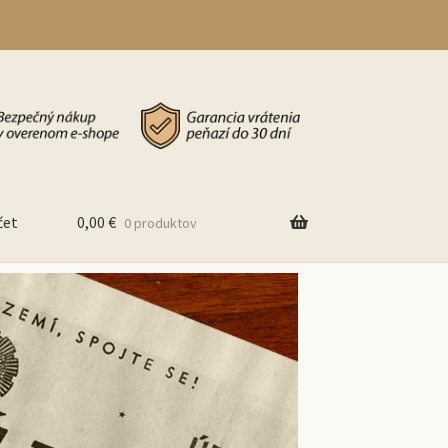
čet
0,00
€
0 produktov