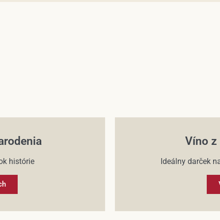
arodenia
Víno z
k histórie
Ideálny darček na
ch