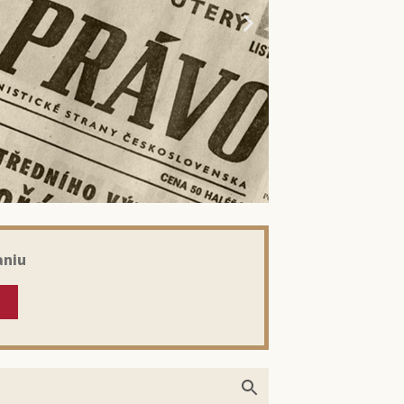
aniu
kom: