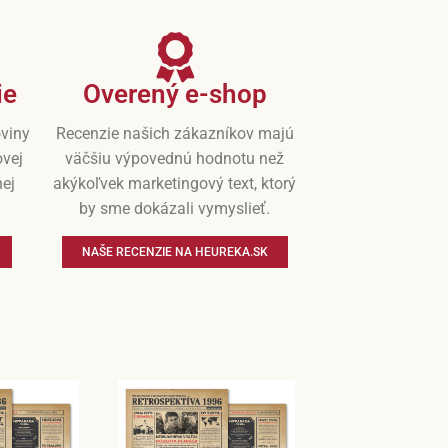
ie
Overený e-shop
oviny
Recenzie našich zákazníkov majú
ovej
väčšiu výpovednú hodnotu než
nej
akýkoľvek marketingový text, ktorý
by sme dokázali vymyslieť.
NAŠE RECENZIE NA HEUREKA.SK