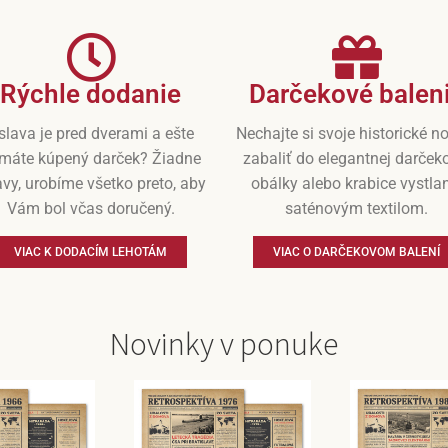
Rýchle dodanie
Darčekové balen
slava je pred dverami a ešte
Nechajte si svoje historické n
máte kúpený darček? Žiadne
zabaliť do elegantnej darček
vy, urobíme všetko preto, aby
obálky alebo krabice vystla
Vám bol včas doručený.
saténovým textilom.
VIAC K DODACÍM LEHOTÁM
VIAC O DARČEKOVOM BALENÍ
Novinky v ponuke