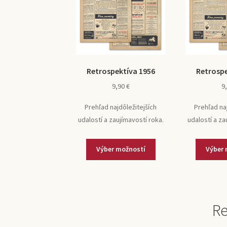
Retrospektíva 1956
Retrospe
9,90
€
9
Prehľad najdôležitejších
Prehľad na
udalostí a zaujímavostí roka.
udalostí a za
Výber možností
Výber 
Re