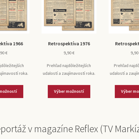
ktíva 1966
Retrospektíva 1976
Retrospekt
,90
€
9,90
€
9,9
jdôležitejších
Prehľad najdôležitejších
Prehľad najdô
ujímavostí roka.
udalostí a zaujímavostí roka.
udalostí a zaují
možností
Výber možností
Výber mo
portáž v magazíne Reflex (TV Markí