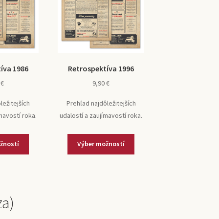
íva 1986
Retrospektíva 1996
0
€
9,90
€
ležitejších
Prehľad najdôležitejších
mavostí roka.
udalostí a zaujímavostí roka.
žností
Výber možností
za)