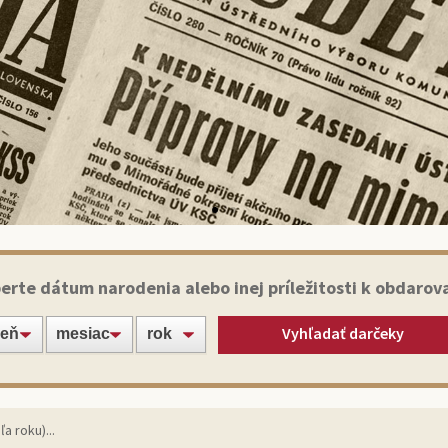
Historické noviny
erte dátum narodenia alebo inej príležitosti k obdarov
Vyhľadať darčeky
apte svojich blízkych alebo známych jedinečným darče
originálnym výtlačkom novín zo dňa narodenia!
Vybrať noviny