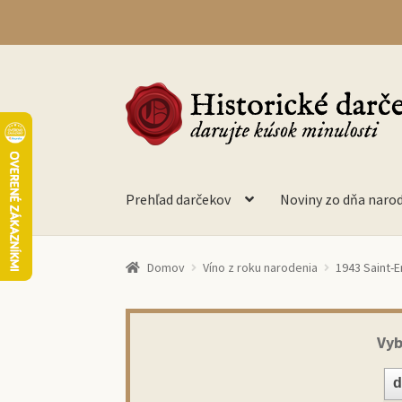
Preskočiť
Preskočiť
na
na
navigáciu
obsah
Prehľad darčekov
Noviny zo dňa naro
Domov
Víno z roku narodenia
1943 Saint-E
Vyb