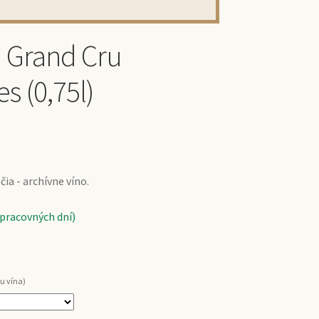
n Grand Cru
s (0,75l)
ia - archívne víno.
 pracovných dní)
u vína)