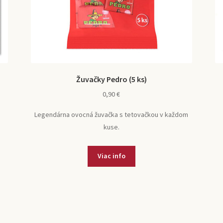
Žuvačky Pedro (5 ks)
0,90
€
Legendárna ovocná žuvačka s tetovačkou v každom
kuse.
Viac info