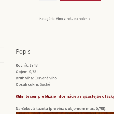
Saint-
Emilion
Grand
Kategória:
Víno z roku narodenia
Cru
Chateau
St.
Georges
(0,75l)
Popis
Ročník:
1943
Objem:
0,75l
Druh vína:
Červené víno
Obsah cukru:
Suché
Kliknite sem pre bližšie informácie a najčastejšie otá
Darčeková kazeta (pre vína s objemom max. 0,75l):