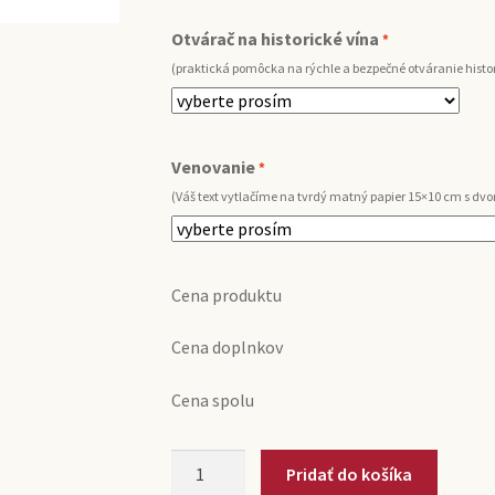
Otvárač na historické vína
*
(praktická pomôcka na rýchle a bezpečné otváranie histor
Venovanie
*
(Váš text vytlačíme na tvrdý matný papier 15×10 cm s d
Cena produktu
Cena doplnkov
Cena spolu
množstvo
Pridať do košíka
1943