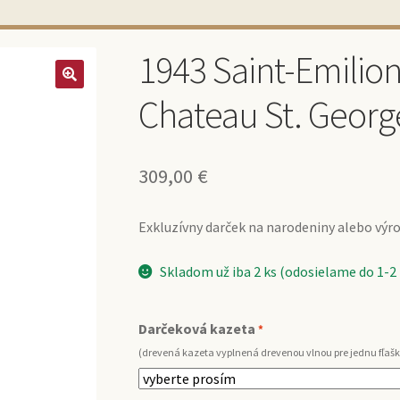
1943 Saint-Emilio
Chateau St. George
309,00
€
Exkluzívny darček na narodeniny alebo výroč
Skladom už iba 2 ks (odosielame do 1-2
Darčeková kazeta
*
(drevená kazeta vyplnená drevenou vlnou pre jednu fľašk