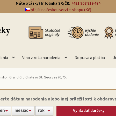
Máte otázky? Infolinka SR/ČR:
+421 908 819 474
přejít na českou verzi e-shopu (Kč)
denia
Víno z roku narodenia
Doprava a platba
Ú
milion Grand Cru Chateau St. Georges (0,75l)
erte dátum narodenia alebo inej príležitosti k obdarov
Vyhľadať darčeky