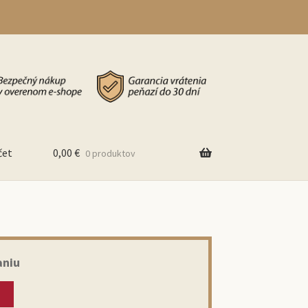
čet
0,00
€
0 produktov
aniu