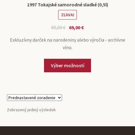
1997 Tokajské samorodné sladké (0,5l)
ZĽAVA!
Pôvodná
Aktuálna
89,00
€
69,00
€
cena
cena
Exkluzívny darček na narodeniny alebo výročia - archívne
bola:
je:
víno.
89,00 €.
69,00 €.
Výber možností
Zobrazený jediný výsledok