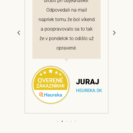
 a
urobiť pri objednávke.
pon
elmi
Odpovedali na mail
 si
napriek tomu že bol víkend
cen
a
a poopravovalo sa to tak
bo
ajem
že v pondelok to odišlo už
opravené.
NA
JURAJ
EKA.SK
HEUREKA.SK