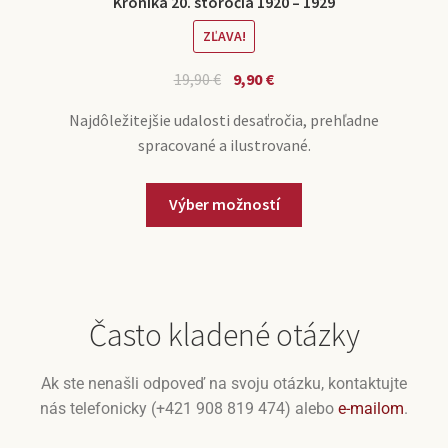
Kronika 20. storočia 1920 – 1929
ZĽAVA!
19,90
€
9,90
€
Najdôležitejšie udalosti desaťročia, prehľadne
spracované a ilustrované.
Výber možností
Často kladené otázky
Ak ste nenašli odpoveď na svoju otázku, kontaktujte
nás telefonicky (+421 908 819 474) alebo
e-mailom
.