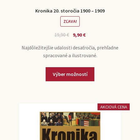
Kronika 20. storočia 1900 – 1909
ZĽAVA!
19,90
€
9,90
€
Najdôležitejšie udalosti desaťročia, prehľadne
spracované a ilustrované.
Výber možností
AKCIOVÁ CENA