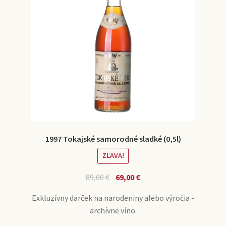
1997 Tokajské samorodné sladké (0,5l)
ZĽAVA!
89,00
€
69,00
€
Exkluzívny darček na narodeniny alebo výročia -
archívne víno.