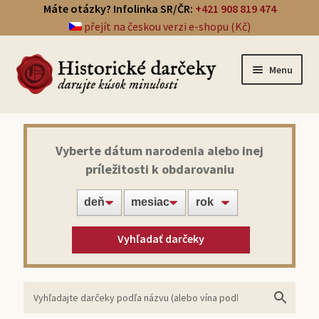
Máte otázky? Infolinka SR/ČR:
+421 908 819 474
přejít na českou verzi e-shopu (Kč)
Menu
Prehľad darčekov
Vyberte dátum narodenia alebo inej
príležitosti k obdarovaniu
Noviny zo dňa narodenia
Víno z roku narodenia
Vyhľadať darčeky
Doprava a platba