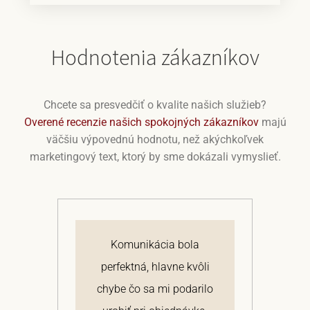
Hodnotenia zákazníkov
Chcete sa presvedčiť o kvalite našich služieb?
Overené recenzie našich spokojných zákazníkov
majú
väčšiu výpovednú hodnotu, než akýchkoľvek
marketingový text, ktorý by sme dokázali vymyslieť.
j
Komunikácia bola
 a
perfektná, hlavne kvôli
om
chybe čo sa mi podarilo
te