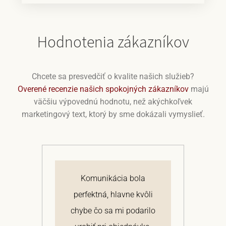
Hodnotenia zákazníkov
Chcete sa presvedčiť o kvalite našich služieb?
Overené recenzie našich spokojných zákazníkov
majú
väčšiu výpovednú hodnotu, než akýchkoľvek
marketingový text, ktorý by sme dokázali vymyslieť.
j
Komunikácia bola
 a
perfektná, hlavne kvôli
om
chybe čo sa mi podarilo
te