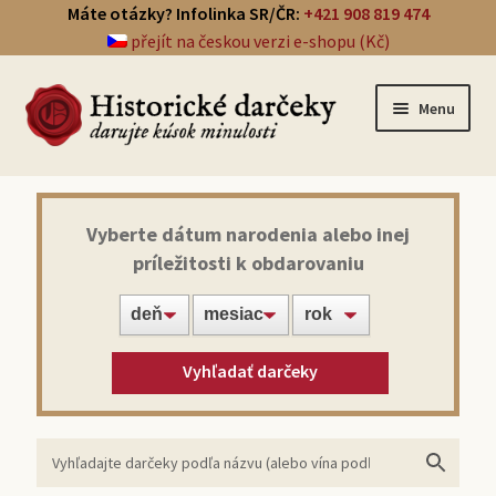
Máte otázky? Infolinka SR/ČR:
+421 908 819 474
přejít na českou verzi e-shopu (Kč)
Menu
Prehľad darčekov
Vyberte dátum narodenia alebo inej
príležitosti k obdarovaniu
Noviny zo dňa narodenia
Víno z roku narodenia
Vyhľadať darčeky
Doprava a platba