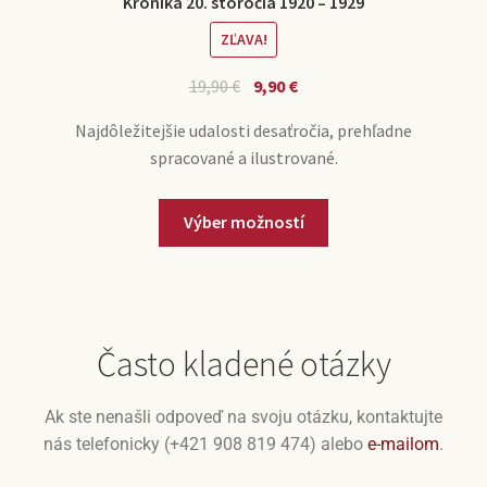
Kronika 20. storočia 1920 – 1929
ZĽAVA!
19,90
€
9,90
€
Najdôležitejšie udalosti desaťročia, prehľadne
spracované a ilustrované.
Výber možností
Často kladené otázky
Ak ste nenašli odpoveď na svoju otázku, kontaktujte
nás telefonicky (+421 908 819 474) alebo
e-mailom
.