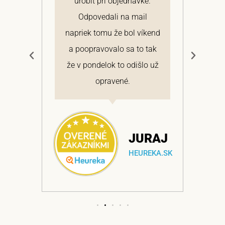
 a
urobiť pri objednávke.
pon
elmi
Odpovedali na mail
 si
napriek tomu že bol víkend
cen
a
a poopravovalo sa to tak
bo
ajem
že v pondelok to odišlo už
opravené.
NA
JURAJ
EKA.SK
HEUREKA.SK