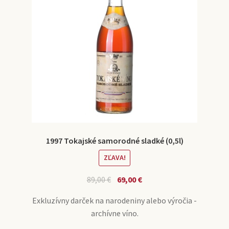
1997 Tokajské samorodné sladké (0,5l)
ZĽAVA!
89,00
€
69,00
€
Exkluzívny darček na narodeniny alebo výročia -
archívne víno.