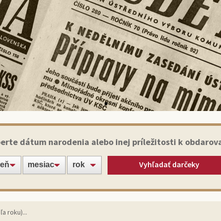
Historické noviny
erte dátum narodenia alebo inej príležitosti k obdarov
Vyhľadať darčeky
apte svojich blízkych alebo známych jedinečným darče
originálnym výtlačkom novín zo dňa narodenia!
Vybrať noviny