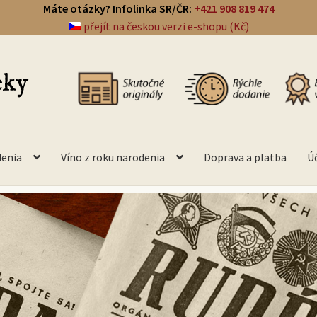
Máte otázky? Infolinka SR/ČR:
+421 908 819 474
přejít na českou verzi e-shopu (Kč)
denia
Víno z roku narodenia
Doprava a platba
Ú