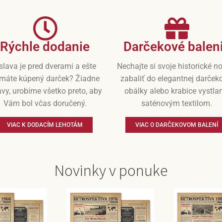
Rýchle dodanie
Darčekové balen
slava je pred dverami a ešte
Nechajte si svoje historické n
máte kúpený darček? Žiadne
zabaliť do elegantnej darček
vy, urobíme všetko preto, aby
obálky alebo krabice vystla
Vám bol včas doručený.
saténovým textilom.
VIAC K DODACÍM LEHOTÁM
VIAC O DARČEKOVOM BALENÍ
Novinky v ponuke