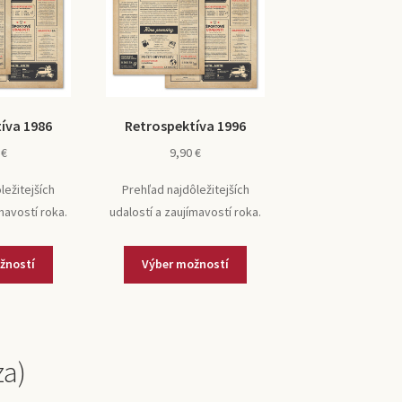
íva 1986
Retrospektíva 1996
0
€
9,90
€
ležitejších
Prehľad najdôležitejších
mavostí roka.
udalostí a zaujímavostí roka.
žností
Výber možností
za)