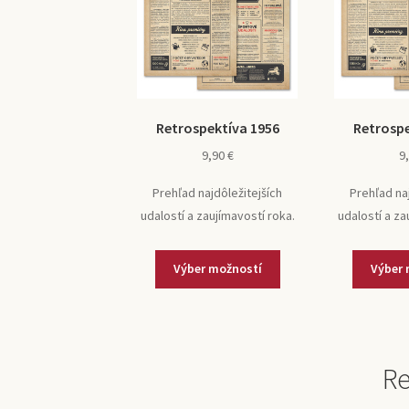
Retrospektíva 1956
Retrospe
9,90
€
9
Prehľad najdôležitejších
Prehľad na
udalostí a zaujímavostí roka.
udalostí a za
Výber možností
Výber 
Re