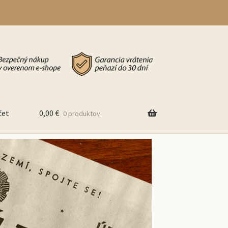
čet
0,00
€
0 produktov