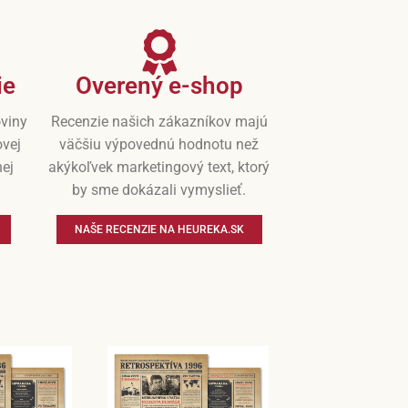
ie
Overený e-shop
oviny
Recenzie našich zákazníkov majú
ovej
väčšiu výpovednú hodnotu než
nej
akýkoľvek marketingový text, ktorý
by sme dokázali vymyslieť.
NAŠE RECENZIE NA HEUREKA.SK