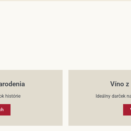
arodenia
Víno z
k histórie
Ideálny darček na
ch