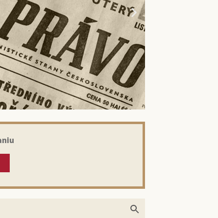
aniu
kom: