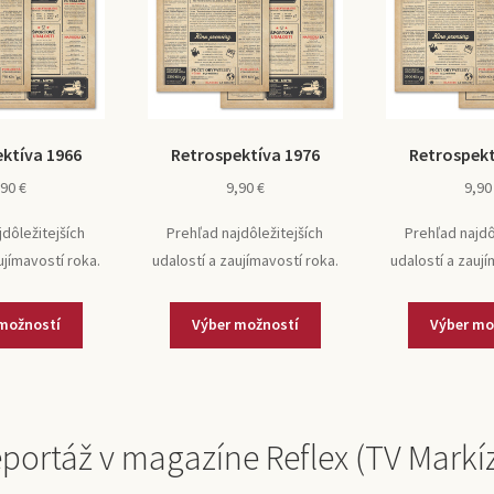
ktíva 1966
Retrospektíva 1976
Retrospekt
,90
€
9,90
€
9,9
jdôležitejších
Prehľad najdôležitejších
Prehľad najdô
ujímavostí roka.
udalostí a zaujímavostí roka.
udalostí a zaují
možností
Výber možností
Výber mo
portáž v magazíne Reflex (TV Markí