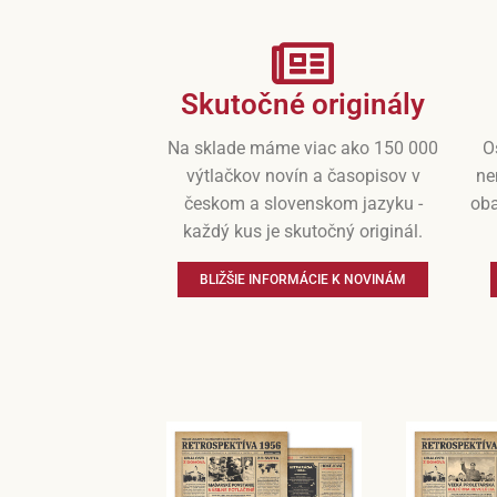
Skutočné originály
Na sklade máme viac ako 150 000
O
výtlačkov novín a časopisov v
ne
českom a slovenskom jazyku -
oba
každý kus je skutočný originál.
BLIŽŠIE INFORMÁCIE K NOVINÁM