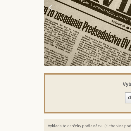
Vyb
Prekv