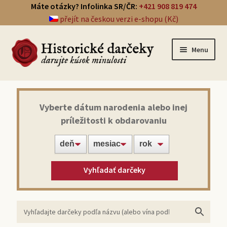
Máte otázky? Infolinka SR/ČR:
+421 908 819 474
přejít na českou verzi e-shopu (Kč)
Menu
Prehľad darčekov
Vyberte dátum narodenia alebo inej
príležitosti k obdarovaniu
Noviny zo dňa narodenia
Víno z roku narodenia
Vyhľadať darčeky
Doprava a platba