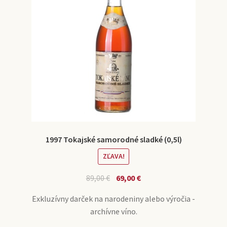
1997 Tokajské samorodné sladké (0,5l)
ZĽAVA!
89,00
€
69,00
€
Exkluzívny darček na narodeniny alebo výročia -
archívne víno.