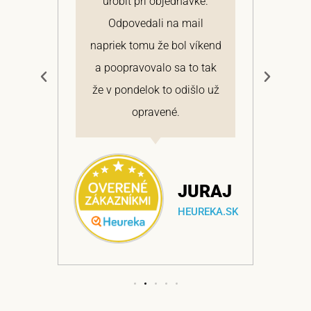
 a
urobiť pri objednávke.
pon
elmi
Odpovedali na mail
 si
napriek tomu že bol víkend
cen
a
a poopravovalo sa to tak
bo
ajem
že v pondelok to odišlo už
opravené.
NA
JURAJ
EKA.SK
HEUREKA.SK