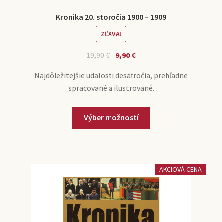
Kronika 20. storočia 1900 – 1909
ZĽAVA!
19,90
€
9,90
€
Najdôležitejšie udalosti desaťročia, prehľadne
spracované a ilustrované.
Výber možností
AKCIOVÁ CENA