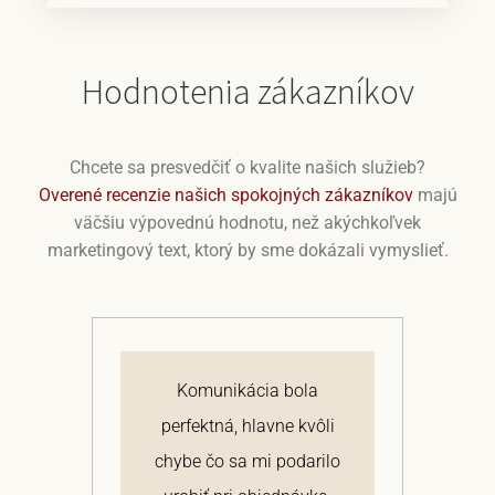
Hodnotenia zákazníkov
Chcete sa presvedčiť o kvalite našich služieb?
Overené recenzie našich spokojných zákazníkov
majú
väčšiu výpovednú hodnotu, než akýchkoľvek
marketingový text, ktorý by sme dokázali vymyslieť.
j
Komunikácia bola
 a
perfektná, hlavne kvôli
om
chybe čo sa mi podarilo
te