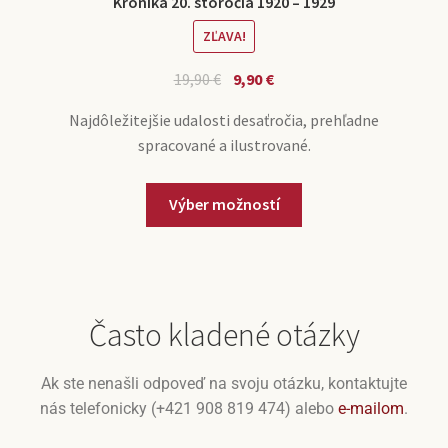
Kronika 20. storočia 1920 – 1929
ZĽAVA!
19,90
€
9,90
€
Najdôležitejšie udalosti desaťročia, prehľadne
spracované a ilustrované.
Výber možností
Často kladené otázky
Ak ste nenašli odpoveď na svoju otázku, kontaktujte
nás telefonicky (+421 908 819 474) alebo
e-mailom
.